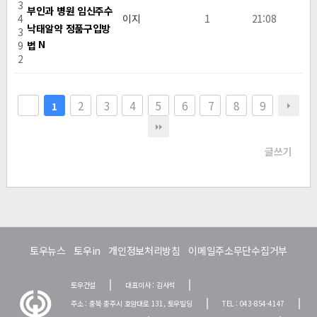
3
부인과 병원 임신주수
4
이지
1
21:08
낙­태알약 정품구입방
3
N
법
9
2
2
3
4
5
6
7
8
9
1
글쓰기
토우뉴스
토우in
개인정보처리방침
이메일주소무단수집거부
토우건설
대표이사 : 김사석
주소 : 충북 충주시 호암대로 131, 토우빌딩
TEL : 043-854-4147