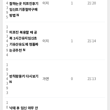
4
이지
1
21:20
잘하는곳 미프진후기
3
임신초기중절약구매
9
N
방법
5
1
0
미프진 복용할 때 공
3
복 2시간유지임신초
4
이지
1
21:14
기유산유도제 정품파
3
N
는곳추천
9
4
1
0
3
반칙왕몽키 다시보기
4
가연
0
21:13
N
3
9
3
1
0
낙태 후 임신 아무 산