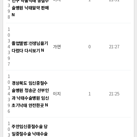
인구 약물낙태 중절수
3
술병원 낙­태알약 판매
9
N
8
1
0
3
졸업앨범:선생님을기
4
가연
0
21:27
N
다렸다 다시보기
3
9
7
1
0
경상북도 임신중절수
3
술병원 청송군 산부인
4
이지
1
21:25
과 낙태수술병원 임신
3
N
초기낙­태 안전한곳
9
6
1
주안임신중절수술 당
0
일중절수술 낙태수술
3