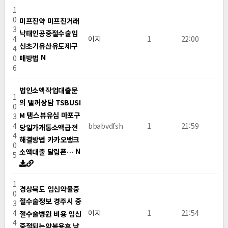
1
0
미프진약 미프진거래
3
낙태인공중절수술임
4
이지
1
22:00
신초기유산유도제구
4
N
매방법
0
6
법인소액작업대출문
1
의 탤꺼상담 TSBUSI
0
M 탬스뷰유심 마포구
3
4
bbabvdfsh
1
21:59
당일가개통소액급전
4
해결방법 카카오뱅크
0
N
소액대출 달림폰…
5
1
경상북도 임신약물중
0
절수술정보 경주시 중
3
4
이지
1
21:54
절수술병원 비용 임신
4
중절되는약복용후 낙