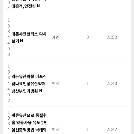
0
N
태흔적,안전성
4
1
0
3
데몬샤크헌터스 다시
4
가연
0
21:53
N
보기
4
0
3
1
0
먹는유산약물 미프진
3
4
이지
1
21:48
맞나요인공유산약처
4
N
방산부인과병원
0
2
1
계류유산으로 중절수
0
술 약물사용 유도분만
3
4
이지
1
21:42
임신중절방법 낙태되