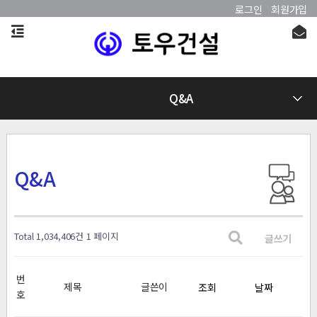
로그인
회원가입
Q&A
Q&A
Total 1,034,406건
1 페이지
글쓰기
번
제목
글쓴이
조회
날짜
호