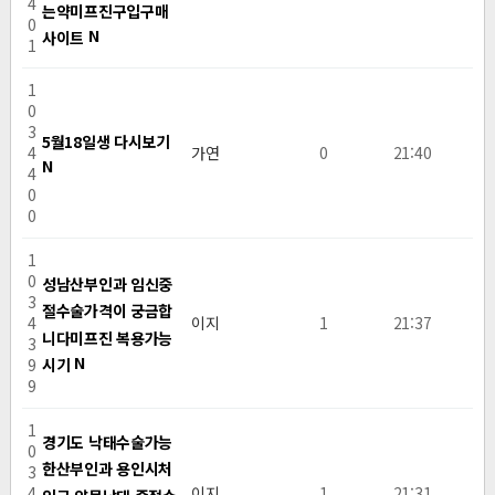
4
는약미프진구입구매
0
N
사이트
1
1
0
3
5월18일생 다시보기
4
가연
0
21:40
N
4
0
0
1
0
성남산부인과 임신중
3
절수술가격이 궁금합
4
이지
1
21:37
니다미­프진 복용가능
3
N
시기
9
9
1
경기도 낙태수술가능
0
한산부인과 용인시처
3
4
이지
1
21:31