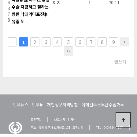
4
이지
1
20:11
수술 저렴하고 잘하는
3
7
병원 낙태약미프진후
8
N
유증
2
3
4
5
6
7
8
9
1
글쓰기
토우뉴스
토우in
개인정보처리방침
이메일주소무단수집거부
토우건설
대표이사 : 김사석
주소 : 충북 충주시 호암대로 131, 토우빌딩
TEL : 043-854-4147
FAX : 043-851-5004
이메일 : towoo097@hanmail.net