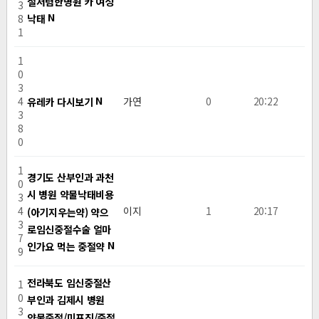
절저렴한병원 카 여성
3
N
낙­태
8
1
1
0
3
N
4
가연
0
20:22
유레카 다시보기
3
8
0
1
경기도 산부인과 과천
0
시 병원 약물낙태비용
3
4
이지
1
20:17
(아기지우는약) 약으
3
로임신중절수술 얼마
7
N
인가요 먹는 중절약
9
전라북도 임신중절산
1
0
부인과 김제시 병원
3
약물중절/미프진/중절