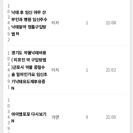
1
0
낙태 후 임신 아무 산
3
부인과 병원 임신주수
4
이지
1
21:08
낙­태알약 정품구입방
3
N
법
9
2
경기도 약물낙태비용
1
0
( 미프진 약 구입방법
3
)군포시 약물 중절수
4
이지
1
21:02
술 얼마인가요 임신초
3
9
기낙태유도제후유증
1
N
1
0
3
아이엠포포 다시보기
4
가연
0
21:00
N
3
9