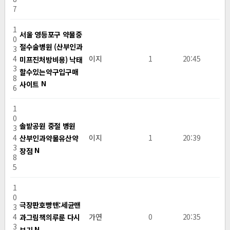
7
1
서울 영등포구 약물중
0
절수술병원 (산부인과
3
4
이지
1
20:45
미프진처방비용) 낙태
3
할수있는약구입구매
8
N
사이트
6
1
0
솔밭공원 중절 병원
3
4
이지
1
20:39
산부인과약물유산약
3
N
장점
8
5
1
0
극장판호빵맨:세균맨
3
4
가연
0
20:35
과그림책의루룬 다시
3
N
보기