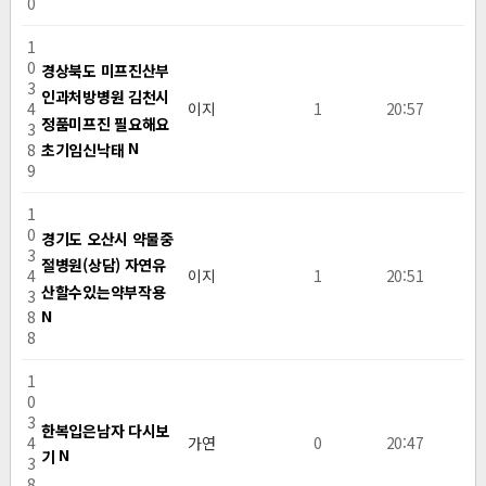
0
1
0
경상북도 미프진산부
3
인과처방병원 김천시
4
이지
1
20:57
정품미프진 필요해요
3
N
초기임신낙­태
8
9
1
0
경기도 오산시 약물중
3
절병원(상담) 자연유
4
이지
1
20:51
산할수있는약부작용
3
N
8
8
1
0
3
한복입은남자 다시보
4
가연
0
20:47
N
기
3
8