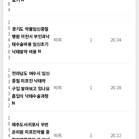
8
4
1
0
경기도 약물임신중절
3
병원 이천시 부인과낙
4
이지
1
20:34
태수술비용 임신초기
3
N
낙­태알약 비용
8
3
1
전라남도 여수시 임신
0
중절 미프진 낙태약
3
4
이지
1
20:28
구입 알아보고 있나요
3
흡입식 낙­태수술과정
8
N
2
1
0
제주도서귀포시 우먼
3
온리원 미프진약물 중
4
이지
1
20:22