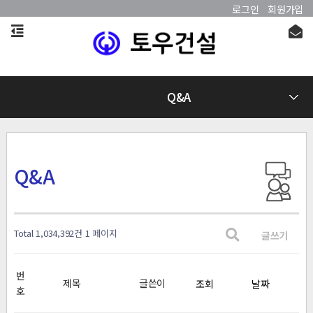
로그인
회원가입
Q&A
Q&A
Total 1,034,392건
1 페이지
글쓰기
번
제목
글쓴이
조회
날짜
호